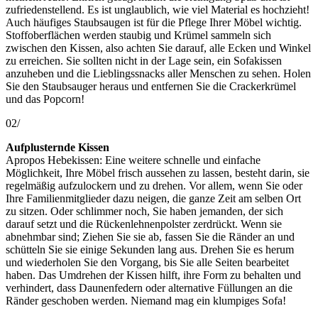
zufriedenstellend. Es ist unglaublich, wie viel Material es hochzieht!
Auch häufiges Staubsaugen ist für die Pflege Ihrer Möbel wichtig.
Stoffoberflächen werden staubig und Krümel sammeln sich
zwischen den Kissen, also achten Sie darauf, alle Ecken und Winkel
zu erreichen. Sie sollten nicht in der Lage sein, ein Sofakissen
anzuheben und die Lieblingssnacks aller Menschen zu sehen. Holen
Sie den Staubsauger heraus und entfernen Sie die Crackerkrümel
und das Popcorn!
02/
Aufplusternde Kissen
Apropos Hebekissen: Eine weitere schnelle und einfache
Möglichkeit, Ihre Möbel frisch aussehen zu lassen, besteht darin, sie
regelmäßig aufzulockern und zu drehen. Vor allem, wenn Sie oder
Ihre Familienmitglieder dazu neigen, die ganze Zeit am selben Ort
zu sitzen. Oder schlimmer noch, Sie haben jemanden, der sich
darauf setzt und die Rückenlehnenpolster zerdrückt. Wenn sie
abnehmbar sind; Ziehen Sie sie ab, fassen Sie die Ränder an und
schütteln Sie sie einige Sekunden lang aus. Drehen Sie es herum
und wiederholen Sie den Vorgang, bis Sie alle Seiten bearbeitet
haben. Das Umdrehen der Kissen hilft, ihre Form zu behalten und
verhindert, dass Daunenfedern oder alternative Füllungen an die
Ränder geschoben werden. Niemand mag ein klumpiges Sofa!