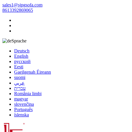
sales1@sjpgsofa.com
8613392869065
Sprache
Deutsch
English
русский
Eesti
Gaeilgenah Éireann
suomi
عربي
עברית
România limbi
magyar
slovenčina
Português
íslenska