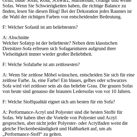
Grün, blaue Sofas, Rosa, Schwarz, Marineblau, Orange und weiße
Sofas. Wenn Sie Schwierigkeiten haben, die richtige Balance zu
finden, lesen Sie diesen Blog! Bei der Dekoration jedes Raumes ist
die Wahl der richtigen Farben von entscheidender Bedeutung.
F: Welcher Sofastil ist am beliebtesten?
A: Abschnitte
Welcher Sofatyp ist der beliebteste? Neben dem klassischen
Dreisitzer-Sofa erfreuen sich Sofagarnituren aufgrund ihrer
Vielseitigkeit immer wieder großer Beliebtheit.
F: Welche Sofafarbe ist am zeitlosesten?
A: Wenn Sie zeitlose Möbel wünschen, entscheiden Sie sich für eine
zeitlose Farbe. Ja, eine Farbe! Ein blaues, gelbes oder schwarzes
Sofa wird viel zeitloser sein als das beliebte Grau. Die grauen Sofas
von heute sind genauso die braunen Ledersofas von vor 10 Jahren.
F: Welche Stoffqualität eignet sich am besten für ein Sofa?
A: Performance-Acryl und Polyester sind die besten Stoffe für
Sofas. Wir haben über die Vorteile von Polyester und Acryl
gesprochen, aber nicht jeder Polyester- oder Acrylfaden weist die
gleiche Fleckenbeständigkeit und Haltbarkeit auf, um als
„Performance-Stoff“ zu gelten.