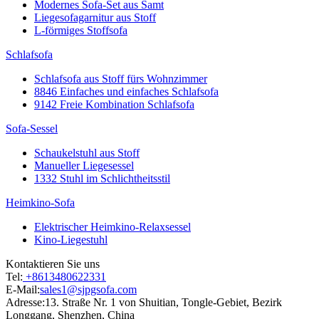
Modernes Sofa-Set aus Samt
Liegesofagarnitur aus Stoff
L-förmiges Stoffsofa
Schlafsofa
Schlafsofa aus Stoff fürs Wohnzimmer
8846 Einfaches und einfaches Schlafsofa
9142 Freie Kombination Schlafsofa
Sofa-Sessel
Schaukelstuhl aus Stoff
Manueller Liegesessel
1332 Stuhl im Schlichtheitsstil
Heimkino-Sofa
Elektrischer Heimkino-Relaxsessel
Kino-Liegestuhl
Kontaktieren Sie uns
Tel:
+8613480622331
E-Mail:
sales1@sjpgsofa.com
Adresse:
13. Straße Nr. 1 von Shuitian, Tongle-Gebiet, Bezirk
Longgang, Shenzhen, China