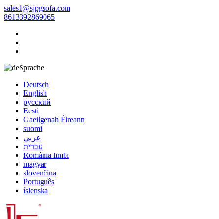
sales1@sjpgsofa.com
8613392869065
Sprache
Deutsch
English
русский
Eesti
Gaeilgenah Éireann
suomi
عربي
עברית
România limbi
magyar
slovenčina
Português
íslenska